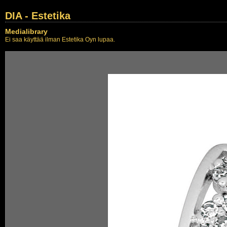
DIA - Estetika
Medialibrary
Ei saa käyttää ilman Estetika Oyn lupaa.