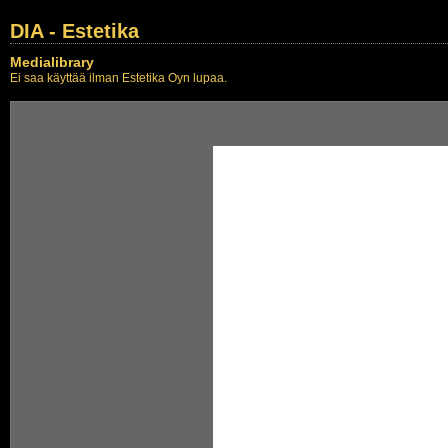
DIA - Estetika
Medialibrary
Ei saa käyttää ilman Estetika Oyn lupaa.