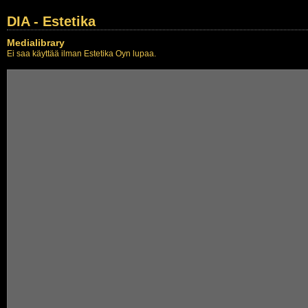
DIA - Estetika
Medialibrary
Ei saa käyttää ilman Estetika Oyn lupaa.