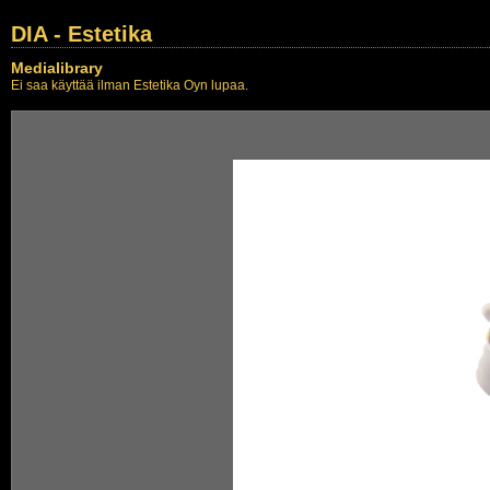
DIA - Estetika
Medialibrary
Ei saa käyttää ilman Estetika Oyn lupaa.