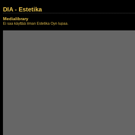
DIA - Estetika
Medialibrary
Ei saa käyttää ilman Estetika Oyn lupaa.