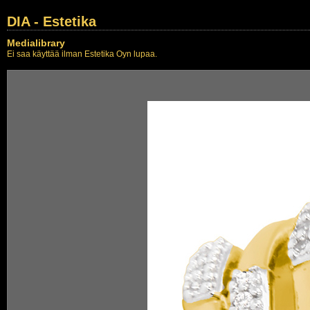
DIA - Estetika
Medialibrary
Ei saa käyttää ilman Estetika Oyn lupaa.