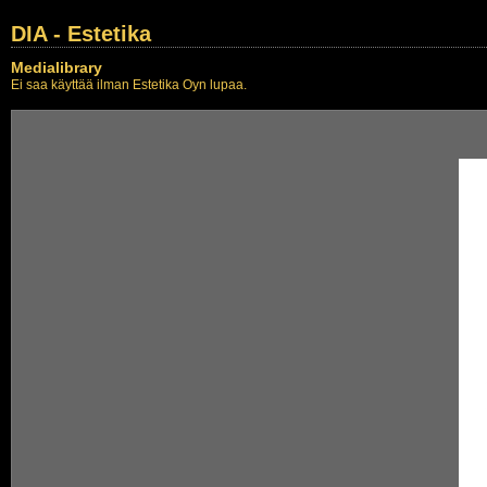
DIA - Estetika
Medialibrary
Ei saa käyttää ilman Estetika Oyn lupaa.