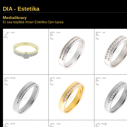
DIA - Estetika
Medialibrary
Ei saa käyttää ilman Estetika Oyn lupaa.
49
50
51
57
58
59