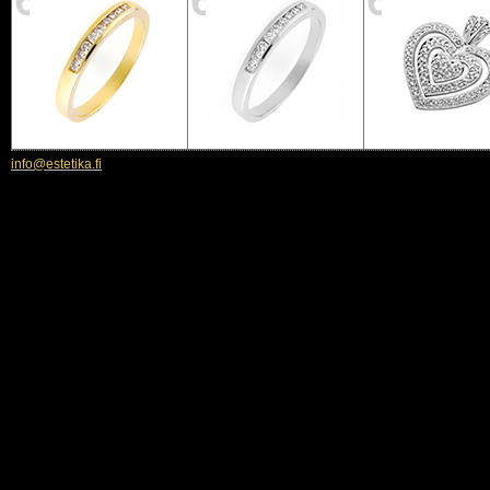
65
66
67
info@estetika.fi