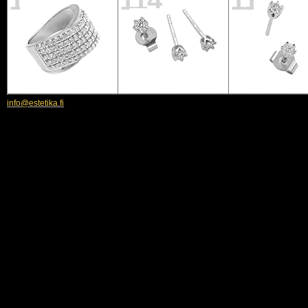
113
114
115
info@estetika.fi