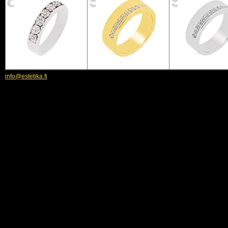
89
90
91
info@estetika.fi