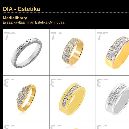
DIA - Estetika
Medialibrary
Ei saa käyttää ilman Estetika Oyn lupaa.
73
74
75
81
82
83